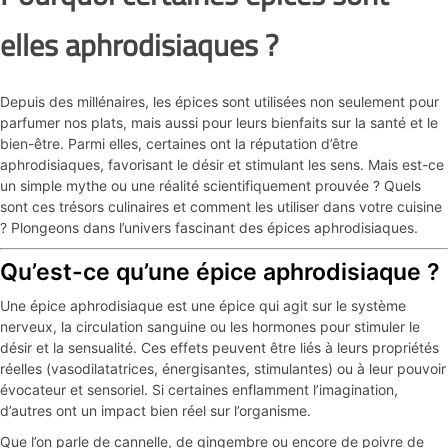
Épicerie Fine
Cuisine Méditerranéenne
elles aphrodisiaques ?
Bonnes affaires
Voir toutes les recettes
Depuis des millénaires, les épices sont utilisées non seulement pour
parfumer nos plats, mais aussi pour leurs bienfaits sur la santé et le
Les granolas
bien-être. Parmi elles, certaines ont la réputation d’être
aphrodisiaques, favorisant le désir et stimulant les sens. Mais est-ce
Aides culinaires
un simple mythe ou une réalité scientifiquement prouvée ? Quels
sont ces trésors culinaires et comment les utiliser dans votre cuisine
? Plongeons dans l’univers fascinant des épices aphrodisiaques.
Epices bébé et enfant
Qu’est-ce qu’une épice aphrodisiaque ?
Une épice aphrodisiaque est une épice qui agit sur le système
nerveux, la circulation sanguine ou les hormones pour stimuler le
désir et la sensualité. Ces effets peuvent être liés à leurs propriétés
réelles (vasodilatatrices, énergisantes, stimulantes) ou à leur pouvoir
évocateur et sensoriel. Si certaines enflamment l’imagination,
d’autres ont un impact bien réel sur l’organisme.
Que l’on parle de cannelle, de gingembre ou encore de poivre de