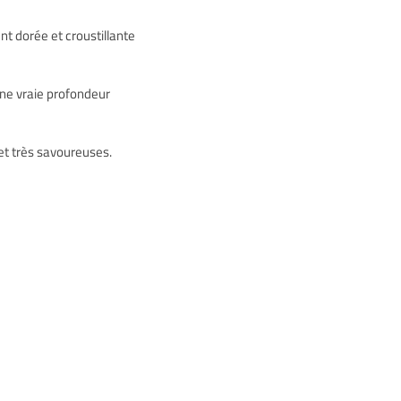
Spiruline
nt dorée et croustillante
Nos vanilles
ne vraie profondeur
 et très savoureuses.