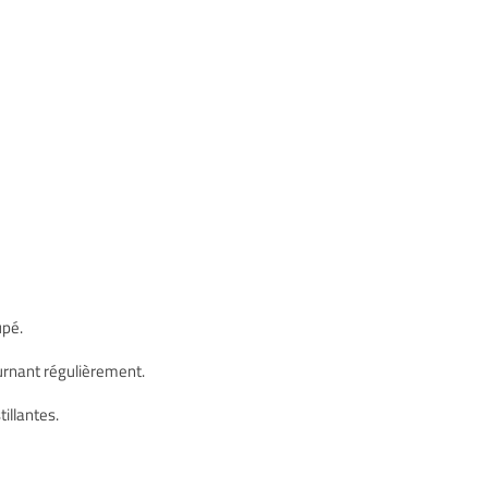
upé.
urnant régulièrement.
tillantes.