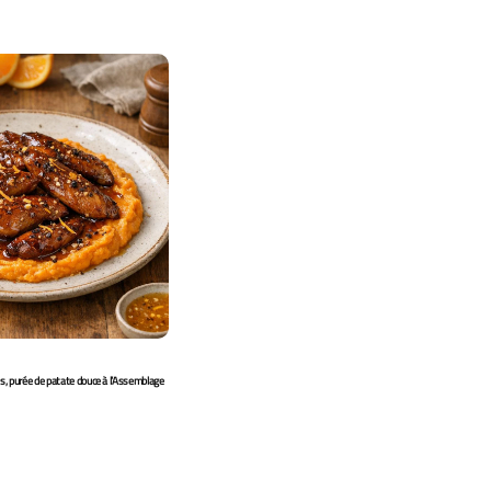
es, purée de patate douce à l’Assemblage
Steak au poivre noir, sauce crémeuse