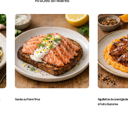
Articles similaires
t
Gravlax au Poivre Timur
Aiguillettes de canard glacé
à Fruits d’automne