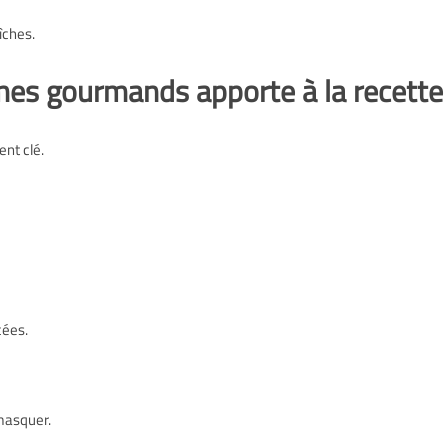
îches.
mes gourmands apporte à la recette
ent clé.
cées.
masquer.