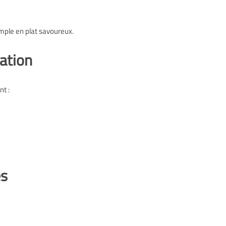
ple en plat savoureux.
ation
t :
es