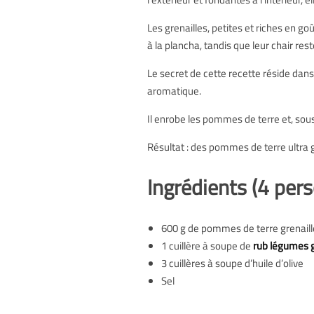
Épicerie Fine
Cuisine Méditerranéenne
Les grenailles, petites et riches en g
à la plancha, tandis que leur chair res
Bonnes affaires
Voir toutes les recettes
Le secret de cette recette réside dans 
Les granolas
aromatique.
Il enrobe les pommes de terre et, sous
Aides culinaires
Résultat : des pommes de terre ultra 
Epices bébé et enfant
Ingrédients (4 per
600 g de pommes de terre grenaill
1 cuillère à soupe de
rub légumes
3 cuillères à soupe d’huile d’olive
Sel