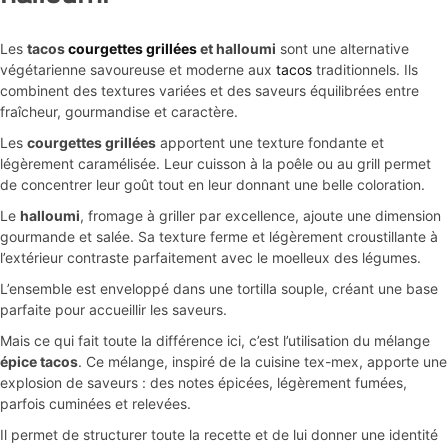
Épicerie Fine
Cuisine Méditerranéenne
Les
tacos
courgettes grillées
et halloumi
sont une alternative
végétarienne savoureuse et moderne aux
tacos
traditionnels. Ils
Bonnes affaires
Voir toutes les recettes
combinent des textures variées et des saveurs équilibrées entre
fraîcheur, gourmandise et caractère.
Les granolas
Les
courgettes grillées
apportent une texture fondante et
légèrement caramélisée. Leur cuisson à la poêle ou au grill permet
Aides culinaires
de concentrer leur goût tout en leur donnant une belle coloration.
Le
halloumi
, fromage à griller par excellence, ajoute une dimension
Epices bébé et enfant
gourmande et salée. Sa texture ferme et légèrement croustillante à
l’extérieur contraste parfaitement avec le moelleux des légumes.
L’ensemble est enveloppé dans une tortilla souple, créant une base
parfaite pour accueillir les saveurs.
Mais ce qui fait toute la différence ici, c’est l’utilisation du mélange
épice tacos
. Ce mélange, inspiré de la cuisine tex-mex, apporte une
explosion de saveurs : des notes épicées, légèrement fumées,
parfois cuminées et relevées.
Il permet de structurer toute la recette et de lui donner une identité