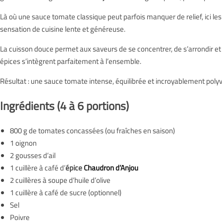
Épicerie Fine
Cuisine Méditerranéenne
Là où une sauce tomate classique peut parfois manquer de relief, ici le
sensation de cuisine lente et généreuse.
Bonnes affaires
Voir toutes les recettes
La cuisson douce permet aux saveurs de se concentrer, de s’arrondir et de
épices s’intègrent parfaitement à l’ensemble.
Les granolas
Résultat : une sauce tomate intense, équilibrée et incroyablement polyv
Aides culinaires
Ingrédients (4 à 6 portions)
Epices bébé et enfant
800 g de tomates concassées (ou fraîches en saison)
1 oignon
2 gousses d’ail
1 cuillère à café d’
épice
Chaudron d’Anjou
2 cuillères à soupe d’huile d’olive
1 cuillère à café de sucre (optionnel)
Sel
Poivre