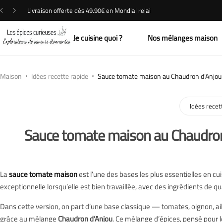
Livraison offerte dès 49.90€ en Mondial relai
Voir tout
Printemps
Entrée
Trucs & astuces pour épater avec les épices
Nos revendeurs
Je cuisine quoi ?
Nos mélanges maison
BIO
Été
Accompagnements
Comment utiliser les épices
Prochains évenements
Épices & Aromates
Automne
Plats
Nouveauté et tendance des épices
Maison
Idées recette rapide
Sauce tomate maison au Chaudron d’Anjou
Accessoires
Hiver
Desserts
Voyage culinaire
Idées recet
Pour offrir
Soupes
Sauce tomate maison au Chaudron
Sels & Poivres
Cuisine Asiatique
La
sauce tomate maison
est l’une des bases les plus essentielles en cu
Nouveautés
Cuisine du Moyen-Orient
exceptionnelle lorsqu’elle est bien travaillée, avec des ingrédients de qu
Boissons
Cuisine Indienne
Dans cette version, on part d’une base classique — tomates, oignon, ai
grâce au mélange
Chaudron d’Anjou
. Ce mélange d’épices, pensé pour 