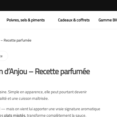
Nos currys
Pour Noël
Poivres
Nos cafés
Exclusivités
Poivres, sels & piments
Cadeaux & coffrets
Gamme BI
Nos assemblages & aromates
Idée cadeaux
Sels
Nos thés
Pour fromages
Fleurs & Fruits
Nos coffrets
Nos Lattés
Epicerie fine salée
 – Recette parfumée
Les piments
Nos cacaos
Gourmandises
te
Par thématique
Rhum-Arrangé
Huiles d’exception
 d’Anjou – Recette parfumée
Anti-gaspillage
Les infusions
Sauces piquantes ou non
isine. Simple en apparence, elle peut pourtant devenir
Sucres
Riz aromatisés
alité et une cuisson maîtrisée.
Voir tous nos produits
Préparation Olives apéritives
l — mais on vient lui apporter une vraie signature aromatique
les
plats mijotés
, transforme complètement la sauce.