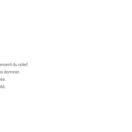
nnent du relief.
ns dominer.
rée.
té.