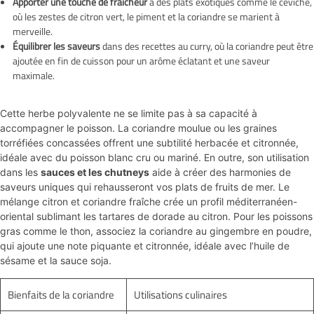
Apporter une touche de fraîcheur
à des plats exotiques comme le ceviche,
où les zestes de citron vert, le piment et la coriandre se marient à
merveille.
Équilibrer les saveurs
dans des recettes au curry, où la coriandre peut être
ajoutée en fin de cuisson pour un arôme éclatant et une saveur
maximale.
Cette herbe polyvalente ne se limite pas à sa capacité à
accompagner le poisson. La coriandre moulue ou les graines
torréfiées concassées offrent une subtilité herbacée et citronnée,
idéale avec du poisson blanc cru ou mariné. En outre, son utilisation
dans les
sauces et les chutneys
aide à créer des harmonies de
saveurs uniques qui rehausseront vos plats de fruits de mer. Le
mélange citron et coriandre fraîche crée un profil méditerranéen-
oriental sublimant les tartares de dorade au citron. Pour les poissons
gras comme le thon, associez la coriandre au gingembre en poudre,
qui ajoute une note piquante et citronnée, idéale avec l’huile de
sésame et la sauce soja.
Bienfaits de la coriandre
Utilisations culinaires