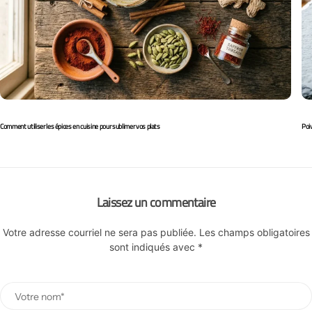
Comment utiliser les épices en cuisine pour sublimer vos plats
Poiv
Laissez un commentaire
Votre adresse courriel ne sera pas publiée.
Les champs obligatoires
sont indiqués avec
*