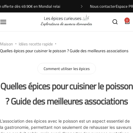
Nous contacter
Espace P
n offerte dès 49.90€ en Mondial relai
Cuisines du monde
0
Je cuisine quoi ?
Pour offrir
Maison
Idées recette rapide
Quelles épices pour cuisiner le poisson ? Guide des meilleures associations
Saveurs et intensite
Comment utiliser les épices
Types de produits
Quelles épices pour cuisiner le poisson
Idées recette rapide
? Guide des meilleures associations
L’association des épices avec le poisson est un aspect essentiel de
la gastronomie, permettant non seulement de rehausser les saveurs