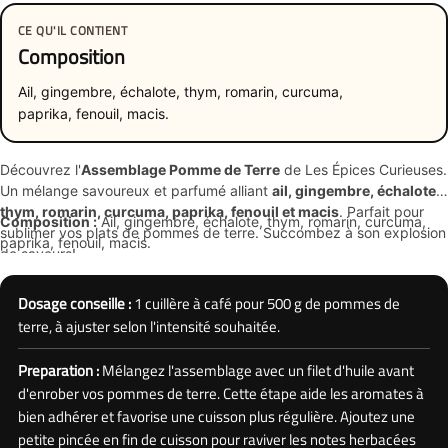
CE QU'IL CONTIENT
Composition
Ail, gingembre, échalote, thym, romarin, curcuma,
paprika, fenouil, macis.
Découvrez l'
Assemblage Pomme de Terre
de Les Épices Curieuses.
Un mélange savoureux et parfumé alliant
ail, gingembre, échalote,
thym, romarin, curcuma, paprika, fenouil et macis
. Parfait pour
Composition :
Ail, gingembre, échalote, thym, romarin, curcuma,
sublimer vos plats de pommes de terre. Succombez à son explosion
paprika, fenouil, macis.
de saveurs!
Dosage conseille :
1 cuillère à café pour 500 g de pommes de
terre, à ajuster selon l'intensité souhaitée.
Preparation :
Mélangez l'assemblage avec un filet d'huile avant
d'enrober vos pommes de terre. Cette étape aide les aromates à
bien adhérer et favorise une cuisson plus régulière. Ajoutez une
petite pincée en fin de cuisson pour raviver les notes herbacées