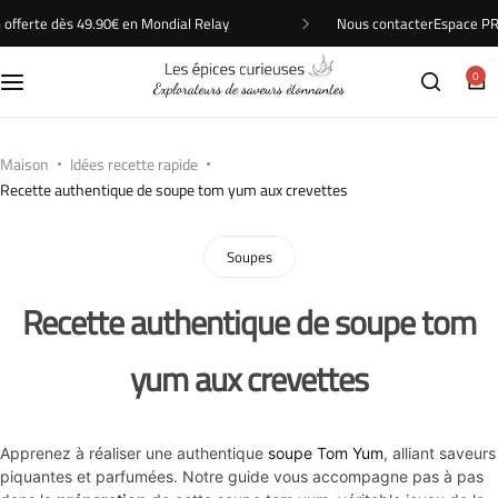
Nous contacter
Espace P
n offerte dès 49.90€ en Mondial Relay
Cuisines du monde
0
Je cuisine quoi ?
Pour offrir
Maison
Idées recette rapide
Recette authentique de soupe tom yum aux crevettes
Saveurs et intensite
Soupes
Types de produits
Recette authentique de soupe tom
yum aux crevettes
Apprenez à réaliser une authentique
soupe Tom Yum
, alliant saveurs
piquantes et parfumées. Notre guide vous accompagne pas à pas