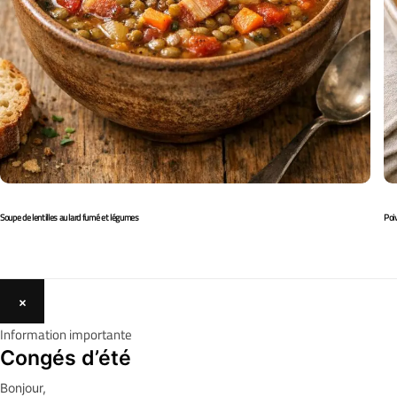
Soupe de lentilles au lard fumé et légumes
Poi
×
Information importante
Congés d’été
Bonjour,