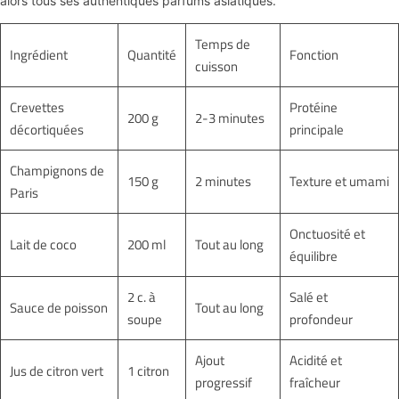
alors tous ses authentiques parfums asiatiques.
Temps de
Ingrédient
Quantité
Fonction
cuisson
Crevettes
Protéine
200 g
2-3 minutes
décortiquées
principale
Champignons de
150 g
2 minutes
Texture et umami
Paris
Onctuosité et
Lait de coco
200 ml
Tout au long
équilibre
2 c. à
Salé et
Sauce de poisson
Tout au long
soupe
profondeur
Ajout
Acidité et
Jus de citron vert
1 citron
progressif
fraîcheur