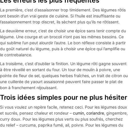
Les erreurs les plus fréquentes
La première, c’est d’assaisonner trop timidement. Des légumes rôtis
ont besoin d’un vrai geste de cuisine. Si l’huile est insuffisante ou
l’assaisonnement trop discret, ils sèchent plus qu’ils ne rôtissent.
La deuxième erreur, c’est de choisir une épice sans tenir compte du
légume. Une courge et un brocoli n’ont pas les mêmes besoins. Ce
qui sublime l’un peut alourdir l’autre. Le bon réflexe consiste à partir
du goût naturel du légume, puis à choisir une épice qui l’amplifie ou
le contrebalance.
La troisième, c’est d’oublier la finition. Un légume rôti gagne souvent
à être réveillé en sortant du four. Un tour de moulin à poivre, une
pointe de fleur de sel, quelques herbes fraîches, un trait de citron ou
une cuillerée de yaourt assaisonné peuvent faire passer le plat de
bon à franchement réjouissant.
Trois idées simples pour ne plus hésiter
Si vous voulez un repère facile, retenez ceci. Pour les légumes doux
et sucrés, pensez chaleur et rondeur –
cumin, coriandre
, gingembre,
curry doux. Pour les légumes plus verts ou plus soufrés, cherchez
du relief – curcuma, paprika fumé, ail, poivre. Pour les légumes du