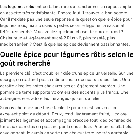
Épicerie Fine
Cuisine Méditerranéenne
Les
légumes rôtis
ont ce talent rare de transformer un repas simple
en assiette très satisfaisante. Encore faut-il trouver le bon accord.
Car il n’existe pas une seule réponse à la question quelle épice pour
Bonnes affaires
Voir toutes les recettes
légumes rôtis, mais plusieurs pistes selon le légume, la saison et
l’effet recherché. Vous voulez quelque chose de doux et rond ?
Les granolas
Chaleureux et légèrement sucré ? Plus vif, plus toasté, plus
méditerranéen ? C’est là que les épices deviennent passionnantes.
Quelle épice pour légumes rôtis selon le
Aides culinaires
goût recherché
Epices bébé et enfant
La première clé, c’est d’oublier l’idée d’une épice universelle. Sur une
courge, on n’attend pas la même chose que sur un chou-fleur. Une
carotte aime les notes chaleureuses et légèrement sucrées. Une
pomme de terre supporte volontiers des accents plus francs. Une
aubergine, elle, adore les mélanges qui ont du relief.
Si vous cherchez une base facile, le paprika est souvent un
excellent point de départ. Doux, rond, légèrement fruité, il colore
joliment les légumes et accompagne presque tout, des pommes de
terre aux carottes en passant par le chou-fleur. Pour un résultat plus
enveloppant, le cumin apporte une chaleur terreuse très agréable,