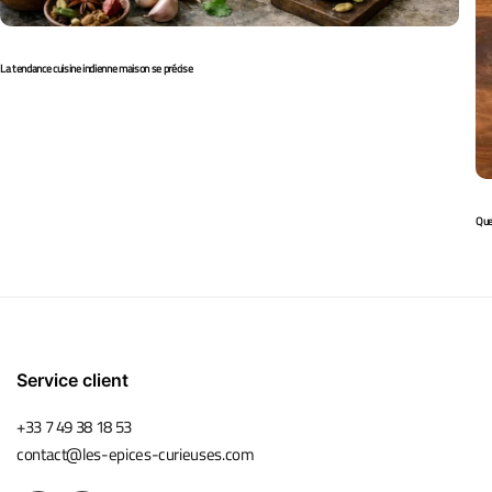
La tendance cuisine indienne maison se précise
Quel
Service client
+33 7 49 38 18 53
contact@les-epices-curieuses.com