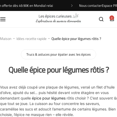
Nous contacter
Espace P
n offerte dès 49.90€ en Mondial relai
Voir tout
Printemps
Entrée
Trucs & astuces pour épater avec les épices
Nos revendeurs
0
BIO
Été
Accompagnements
Comment utiliser les épices
Prochains évenements
Épices & Aromates
Automne
Plats
Nouveauté et tendance des épices
Maison
Idées recette rapide
Quelle épice pour légumes rôtis ?
Accessoires
Hiver
Desserts
Voyage culinaire
Trucs & astuces pour épater avec les épices
Pour offrir
Soupes
Quelle épice pour légumes rôtis ?
Sels & Poivres
Cuisine Asiatique
Vous avez déjà coupé une plaque de légumes, versé un filet d’huile
Nouveautés
Cuisine du Moyen-Orient
d’olive, ajouté du sel… puis hésité devant votre étagère en vous
demandant quelle
épice pour légumes
rôtis choisir ? C’est souvent là
que tout se joue. La cuisson au four concentre les saveurs,
Boissons
Cuisine Indienne
caramélise les sucs et adoucit l’amertume de certains légumes. Bien
choisie, l’épice ne masque rien – elle révèle.