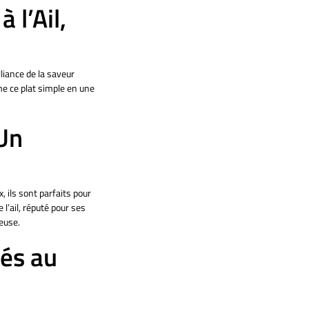
 l’Ail,
Spiruline
Nos vanilles
lliance de la saveur
me ce plat simple en une
 Un
 ils sont parfaits pour
l’ail, réputé pour ses
euse.
lés au