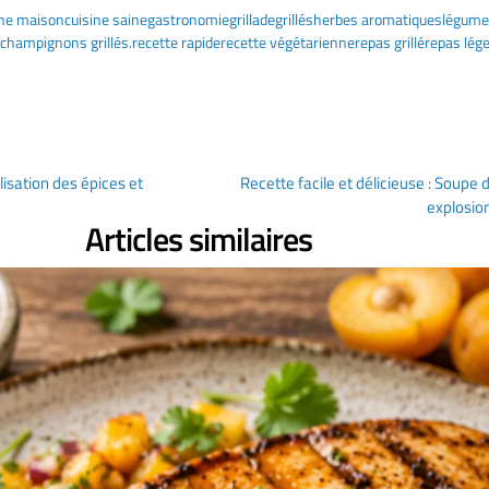
ine maison
cuisine saine
gastronomie
grillade
grillés
herbes aromatiques
légumes
 champignons grillés.
recette rapide
recette végétarienne
repas grillé
repas lég
ilisation des épices et
Recette facile et délicieuse : Soupe
explosio
Articles similaires