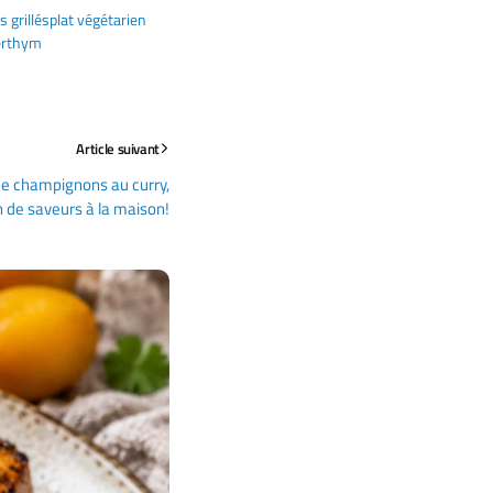
 grillés
plat végétarien
er
thym
Article suivant
 de champignons au curry,
n de saveurs à la maison!