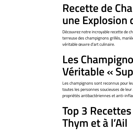
Recette de Cham
Épicerie Fine
Cuisine Méditerranéenne
une Explosion 
Bonnes affaires
Voir toutes les recettes
Découvrez notre incroyable recette de cham
Les granolas
terreuse des champignons grillés, mariée
véritable œuvre d’art culinaire.
Les Champignons
Aides culinaires
Véritable « Su
Epices bébé et enfant
Les champignons sont reconnus pour leurs
toutes les personnes soucieuses de leur a
propriétés antibactériennes et anti-infl
Top 3 Recettes
Thym et à l’Ail