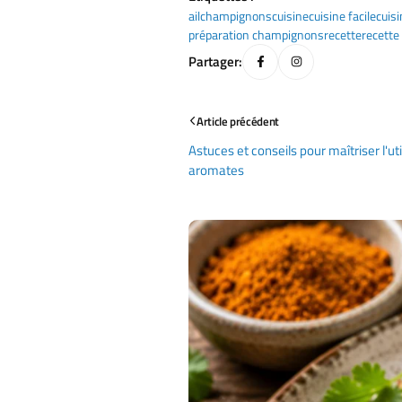
ail
champignons
cuisine
cuisine facile
cuis
préparation champignons
recette
recette
Partager:
Article précédent
Astuces et conseils pour maîtriser l'ut
aromates