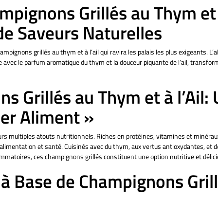
pignons Grillés au Thym et à
de Saveurs Naturelles
pignons grillés au thym et à l’ail qui ravira les palais les plus exigeants. L’a
 avec le parfum aromatique du thym et la douceur piquante de l’ail, transfor
 Grillés au Thym et à l’Ail:
per Aliment »
 multiples atouts nutritionnels. Riches en protéines, vitamines et minéraux,
limentation et santé. Cuisinés avec du thym, aux vertus antioxydantes, et de 
ammatoires, ces champignons grillés constituent une option nutritive et délici
 à Base de Champignons Gril