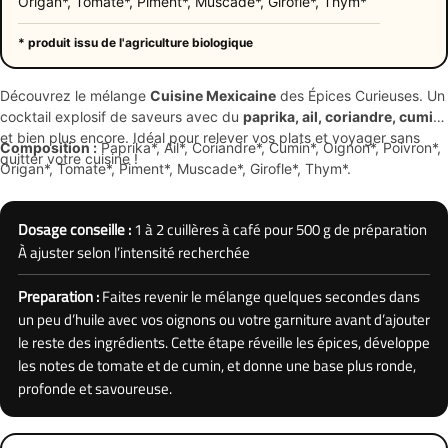
Origan*, Tomate*, Piment*, Muscade*, Girofle*, Thym*
* produit issu de l'agriculture biologique
Découvrez le mélange
Cuisine Mexicaine
des Épices Curieuses. Un
cocktail explosif de saveurs avec du
paprika, ail, coriandre, cumin
et bien plus encore. Idéal pour relever vos plats et voyager sans
Composition :
Paprika*, Ail*, Coriandre*, Cumin*, Oignon*, Poivron*,
quitter votre cuisine !
Origan*, Tomate*, Piment*, Muscade*, Girofle*, Thym*.
Dosage conseille :
1 à 2 cuillères à café pour 500 g de préparation
À ajuster selon l’intensité recherchée
Preparation :
Faites revenir le mélange quelques secondes dans
un peu d’huile avec vos oignons ou votre garniture avant d’ajouter
le reste des ingrédients. Cette étape réveille les épices, développe
les notes de tomate et de cumin, et donne une base plus ronde,
profonde et savoureuse.