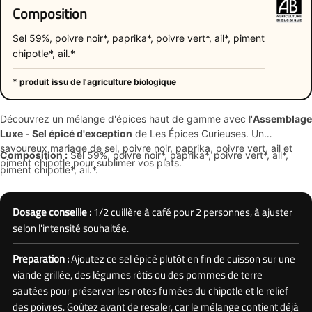
Composition
Sel 59%, poivre noir*, paprika*, poivre vert*, ail*, piment
chipotle*, ail.*
* produit issu de l'agriculture biologique
Découvrez un mélange d'épices haut de gamme avec l'
Assemblage
Luxe - Sel épicé d'exception
de Les Épices Curieuses. Un
savoureux mariage de sel, poivre noir, paprika, poivre vert, ail et
Composition :
Sel 59%, poivre noir*, paprika*, poivre vert*, ail*,
piment chipotle pour sublimer vos plats.
piment chipotle*, ail.*.
Dosage conseille :
1/2 cuillère à café pour 2 personnes, à ajuster
selon l'intensité souhaitée.
Preparation :
Ajoutez ce sel épicé plutôt en fin de cuisson sur une
viande grillée, des légumes rôtis ou des pommes de terre
sautées pour préserver les notes fumées du chipotle et le relief
des poivres. Goûtez avant de resaler, car le mélange contient déjà